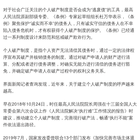
对于社会广泛关注的个人破产制度是否会成为“逃废债”的工具，最高
人民法院原副部级专委、《条例》专家起草组组长杜万华表示，《条
例》聚焦保护“诚实而不幸”的债务人，只有诚实守信的债务人在不幸
陷入债务危机时，才有权获得个人破产制度的保护。《条例》已经通
过一系列制度设计来防范和惩戒破产欺诈行为。
个人破产制度，是指个人资产无法清偿其债务时，通过一定的法律程
序宣布其破产并核销债务的制度。通过对破产申请人的财产进行清
算、分配或者进行债务调整，对确实无能力进行清偿的债务进行豁
免，并确定破产申请人在破产过程中的权利义务关系。
界面新闻记者查询发现，近年来，关于建立个人破产制度的呼声越来
越高。
早在2018年10月24日，时任最高人民法院院长周强在十三届全国人大
常委会第六次会议上作《人民法院解决“执行难”工作情况的报告》时
建议，推动建立个人破产制度，完善现行破产法，畅通“执行不能”案
件依法退出路径。
2019年7月，国家发改委曾联合13个部门发布《加快完善市场主体退