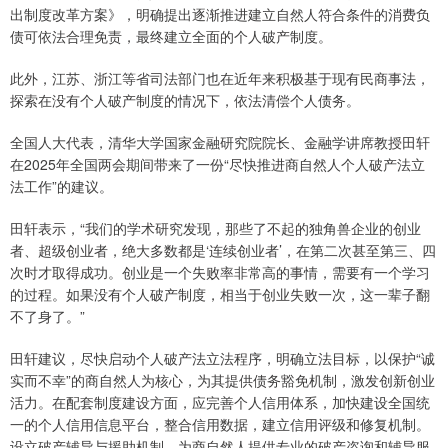
出制度改革方案》，明确提出逐渐推进建立自然人符合条件的消费负
债可依法合理免责，最终建立全面的个人破产制度。
此外，江苏、浙江等省司法部门也在近年来积极基于现有民商事法，
探索在没有个人破产制度的情况下，依法清偿个人债务。
全国人大代表，清华大学国家金融研究院院长、金融学讲席教授田轩
在2025年全国两会期间带来了一份“尽快推进商自然人个人破产法立
法工作”的建议。
田轩表示，“我们的学术研究发现，那些了不起的独角兽企业的创业
者、超级创业者，绝大多数都是‘连续创业者’，在第二次甚至第三、四
次时才取得成功。创业是一个失败率非常高的事情，需要有一个学习
的过程。如果没有个人破产制度，相当于创业失败一次，这一辈子翻
不了身了。”
田轩建议，尽快启动个人破产法立法程序，明确立法目标，以保护“诚
实而不幸”的商自然人为核心，为其提供债务豁免机制，激发创新创业
活力。在配套制度建设方面，应完善个人信用体系，加快建设全国统
一的个人信用信息平台，整合信用数据，建立信用评级和修复机制。
设立破产辅导与援助机制，为商自然人提供专业的破产咨询和辅导服