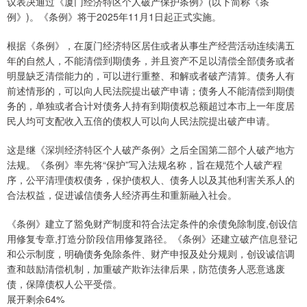
议表决通过《厦门经济特区个人破产保护条例》(以下简称《条
例》)。《条例》将于2025年11月1日起正式实施。
根据《条例》，在厦门经济特区居住或者从事生产经营活动连续满五
年的自然人，不能清偿到期债务，并且资产不足以清偿全部债务或者
明显缺乏清偿能力的，可以进行重整、和解或者破产清算。债务人有
前述情形的，可以向人民法院提出破产申请；债务人不能清偿到期债
务的，单独或者合计对债务人持有到期债权总额超过本市上一年度居
民人均可支配收入五倍的债权人可以向人民法院提出破产申请。
这是继《深圳经济特区个人破产条例》之后全国第二部个人破产地方
法规。《条例》率先将“保护”写入法规名称，旨在规范个人破产程
序，公平清理债权债务，保护债权人、债务人以及其他利害关系人的
合法权益，促进诚信债务人经济再生和重新融入社会。
《条例》建立了豁免财产制度和符合法定条件的余债免除制度,创设信
用修复专章,打造分阶段信用修复路径。《条例》还建立破产信息登记
和公示制度，明确债务免除条件、财产申报及处分规则，创设诚信调
查和鼓励清偿机制，加重破产欺诈法律后果，防范债务人恶意逃废
债，保障债权人公平受偿。
展开剩余64%