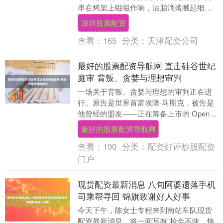
串在烤架上嗞嗞作响，油脂滴落溅起细小
火花。有人冲店主邵三虎喊：“老板，身体
深圳股票配资
扛得住不？”....
查看：
165
分类：
天津配资公司
最好的股票配资导航网 直击硅谷世纪
庭审 背叛、贪婪与理想审判
一场关于背叛、贪婪与理想的审判正在进
行。原告是世界首富埃隆·马斯克，被告是
他曾经的盟友——正在筹备上市的 OpenAI
及其 CEO 山姆·奥尔特曼和总裁格雷格....
最好的股票配资导航网
查看：
190
分类：
配资好评炒股配资
门户
现货配资最新消息 八旬阿婆遗落手机
司乘帮寻回 锦旗致谢好人好事
今天下午，陈女士专程来到南站车队现货
配资最新消息，将一面写有“拾金不昧，恪