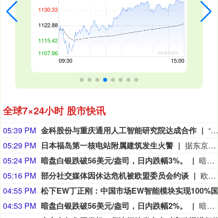
全球7×24小时 股市快讯
05:39 PM
金科股份与重庆通用人工智能研究院达成合作
“金科股份”公众号消息，2026年8月，金科地产集团股份有限公司（简称“金科股份”）与重庆通用人工智能研究院在重庆正式签署全方位合作协议。双方将依托通用人工智能前沿技术，落地不动产全场景智慧解决方案，合力打造重庆“人工智能+不动产
05:29 PM
日本福岛第一核电站附属建筑发生火警
据东京电力公司消息，当地时间8日15时35分左右，日本福岛第一核电站5号、6号机组服务建筑3、4层的火灾报警器发生启动。东京电力公司于当天16时01分向双叶消防本部报警。随后，消防部门赶赴现场确认，但未发现明火或冒烟。事件对核电站厂区设备没有造成影响，监测点以及厂区边界的尘埃监测仪等所测得的放射线量也未发现异常。（央视新闻）
05:24 PM
暗盘白银跌破56美元/盎司，日内跌幅3%。
暗盘白银跌破56美元/盎司，日内跌幅3%。
05:16 PM
部分社交媒体因休达危机被欧盟委员会约谈
欧盟委员会负责技术主权等事务的执行副主席汉娜·维尔库宁7日在社交媒体上表示，欧盟委员会当天就西班牙飞地休达局势约谈短视频平台TikTok和美国元公司（Meta），要求平台在危机期间加强内容监测并采取果断措施。 维尔库宁在社交媒体平台X上说，在危机情况下，社交媒体平台必须果断采取行动，维护数字空间完整性。她表示，平台应加强对相关内容的监测，并强化与事实核查机构的合作。 休达位于非洲西北部、直布罗陀海峡附近的地中海沿岸，与摩洛哥接壤。日前，大批非法移民从摩洛哥方向进入休达，引发近年来西班牙最严重的边境移民危机。 据德新社等媒体报道，一些进入休达的非法移民表示，他们此前从社交媒体获悉所谓“边境开放”“休达将提供住宿”以及“进入休达后可继续前往西班牙本土”等信息。 休达危机也引发了欧盟内部围绕外部边境管控和移民政策的新一轮争议。维尔库宁表示，欧盟委员会将于10日继续跟进相关情况。(新华社)
04:55 PM
04:53 PM
暗盘白银跌破56美元/盎司，日内跌幅2%。
暗盘白银跌破56美元/盎司，日内跌幅2%。