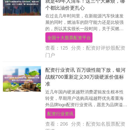
就是49年入清军！这三个大麻烦，哪
个都比油价更扎心
在过去几年时间里，在新能源汽车快速发
展的同时，燃油车的防守能力还是比较强
的，所以其实很长一段时间，关于买燃油
车还是买新能源汽车这件事上，还是存在
全国十大股票配资平台
很大的争议，很多....
查看：
125
分类：
配资好评炒股配资
门户
配资行业资讯 百万级性能下放，银河
战舰700重新定义30万级硬派价值标
准
近几年国内硬派越野消费逻辑发生根本性
转变，早期用户选购高端越野优先看重海
外品牌logo配资行业资讯，愿意为品牌溢价
支付高额购车成本；如今消费者购车更加
配资行业资讯
理性，不再....
查看：
206
分类：
配资知名股票配资