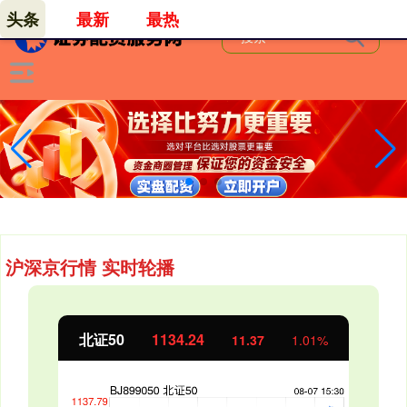
头条
最新
最热
沪深京行情 实时轮播
北证50
1134.24
11.37
1.01%