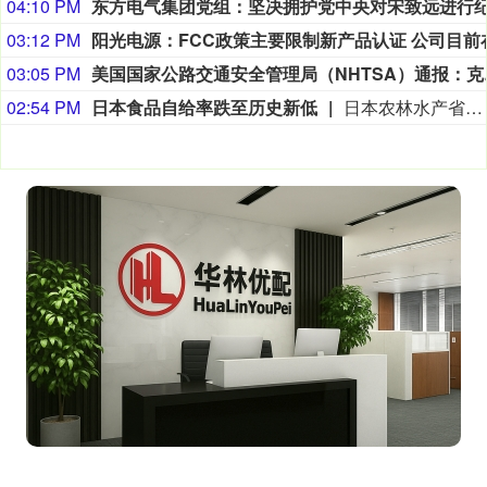
04:10 PM
03:12 PM
03:05 PM
美国国家公路交通安全管理局（NHTSA）通
02:54 PM
日本食品自给率跌至历史新低
日本农林水产省8月7日公布的数据显示，2025财年，即2025年4月至2026年3月，按热量计算的日本食品自给率下降1个百分点至37%，为历史最低水平。日本食品自给率是指国内生产的食品占国内食品总供给的比例。日本农林水产省表示，大米消费减少是食品自给率下降的重要原因。日本大米消费长期以来主要依靠本国供应，是日本食品自给率的重要支撑。米价上涨导致居民大米消费减少，国产大米提供的热量随之减少，显著拉低日本整体食品自给率。（CCTV国际时讯）