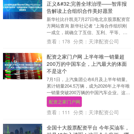
正义&#32;完善全球治理——智库报
告解读上合组织合作美好愿景
新华社比什凯克7月27日电北京股票配资官
方网站查询 新华社记者 “上海合作组织刚
一成立，就确立了互信、互利、平等、协
商、尊重多样文明、谋求共同发展的‘上海
查看：
178
分类：
天津配资公司
精神’....
配资之家门户网 上半年唯一销量超
200万的中国车企，上汽最大的体面
不是这个
7月1日，上汽集团公布6月及上半年销量。
累计销量204.5万辆，成为2026年上半年唯
一销量突破200万辆的中国汽车企业。这组
数据，成为上汽集团对外展示的最佳....
配资之家门户网
查看：
111
分类：
天津配资公司
全国十大股票配资平台 今年买油车，