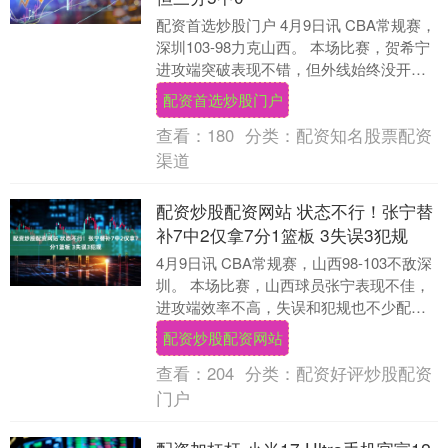
配资首选炒股门户 4月9日讯 CBA常规赛，
深圳103-98力克山西。 本场比赛，贺希宁
进攻端突破表现不错，但外线始终没开，
好在串联球队和防守上状态在线，最终
配资首选炒股门户
助....
查看：
180
分类：
配资知名股票配资
渠道
配资炒股配资网站 状态不行！张宁替
补7中2仅拿7分1篮板 3失误3犯规
4月9日讯 CBA常规赛，山西98-103不敌深
圳。 本场比赛，山西球员张宁表现不佳，
进攻端效率不高，失误和犯规也不少配资
炒股配资网站，替补出战14分钟，投篮7....
配资炒股配资网站
查看：
204
分类：
配资好评炒股配资
门户