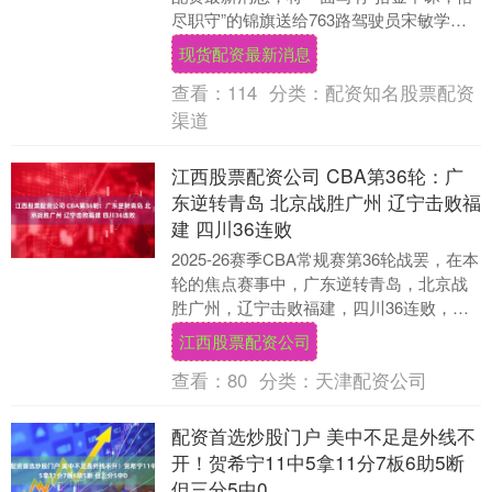
尽职守”的锦旗送给763路驾驶员宋敏学和
乘务员甄燕萍，感谢他们保管并归还她的
现货配资最新消息
手机。 昨....
查看：
114
分类：
配资知名股票配资
渠道
江西股票配资公司 CBA第36轮：广
东逆转青岛 北京战胜广州 辽宁击败福
建 四川36连败
2025-26赛季CBA常规赛第36轮战罢，在本
轮的焦点赛事中，广东逆转青岛，北京战
胜广州，辽宁击败福建，四川36连败，上
海豪取17连胜。 🏀豪取11连胜！深圳....
江西股票配资公司
查看：
80
分类：
天津配资公司
配资首选炒股门户 美中不足是外线不
开！贺希宁11中5拿11分7板6助5断
但三分5中0