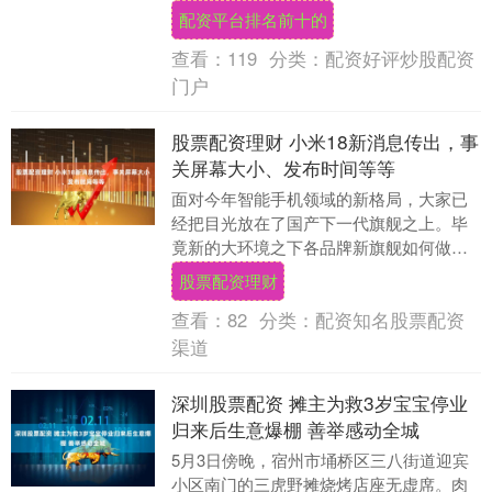
度为8.75mm，和上代iPh....
配资平台排名前十的
查看：
119
分类：
配资好评炒股配资
门户
股票配资理财 小米18新消息传出，事
关屏幕大小、发布时间等等
面对今年智能手机领域的新格局，大家已
经把目光放在了国产下一代旗舰之上。毕
竟新的大环境之下各品牌新旗舰如何做成
为行业最关注的点。好在有爆料人士的存
股票配资理财
在，下一代旗舰的....
查看：
82
分类：
配资知名股票配资
渠道
深圳股票配资 摊主为救3岁宝宝停业
归来后生意爆棚 善举感动全城
5月3日傍晚，宿州市埇桥区三八街道迎宾
小区南门的三虎野摊烧烤店座无虚席。肉